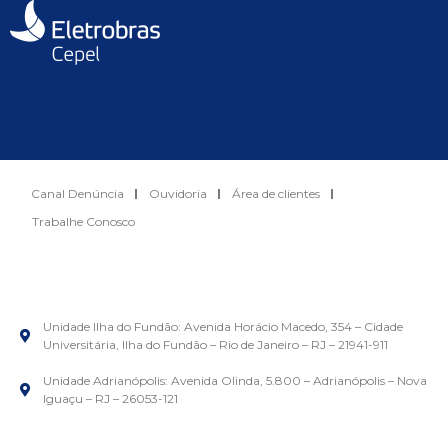
Canal Denúncia
Ouvidoria
Área de clientes
Trabalhe Conosco
Unidade Ilha do Fundão: Avenida Horácio Macedo, 354 – Cidade
Universitária, Ilha do Fundão – Rio de Janeiro – RJ – 21941-911
Unidade Adrianópolis: Avenida Olinda, 5.800 – Adrianópolis – Nova
Iguaçu – RJ – 26053-121