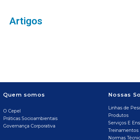
Artigos
Quem somos
Nossas S
Linhas de Pes
O Cepel
Produtos
Práticas Socioambientais
Serviços E Ens
Governança Corporativa
Treinamentos
Normas Técni