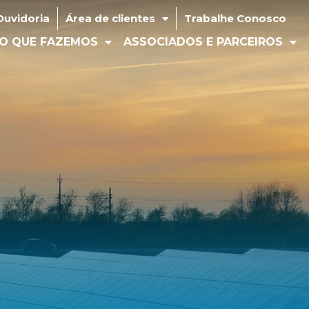
idoria
Área de clientes
Trabalhe Conosco
Ouvidoria
Área de clientes
Trabalhe Conosco
 QUE FAZEMOS
ASSOCIADOS E PARCEIROS
MÍD
O QUE FAZEMOS
ASSOCIADOS E PARCEIROS