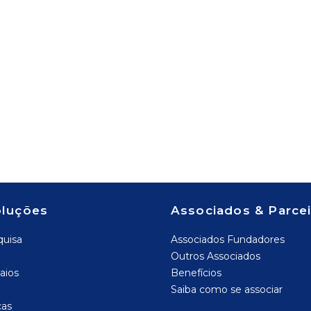
oluções
Associados & Parce
quisa
Associados Fundadores
Outros Associados
aios
Benefícios
Saiba como se associar
cas