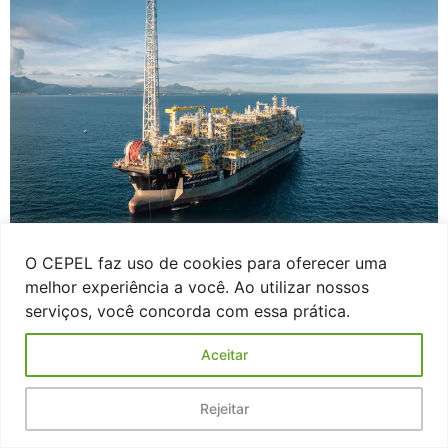
O CEPEL faz uso de cookies para oferecer uma
Em uma iniciativa inédita no Brasil, o consórcio de
melhor experiência a você. Ao utilizar nossos
Libra, liderado pela Petrobras, assinou contrato com o
serviços, você concorda com essa prática.
Cepel para desenvolver o projeto Power Grid no
Campo de Mero, no pré-sal.
Aceitar
Rejeitar