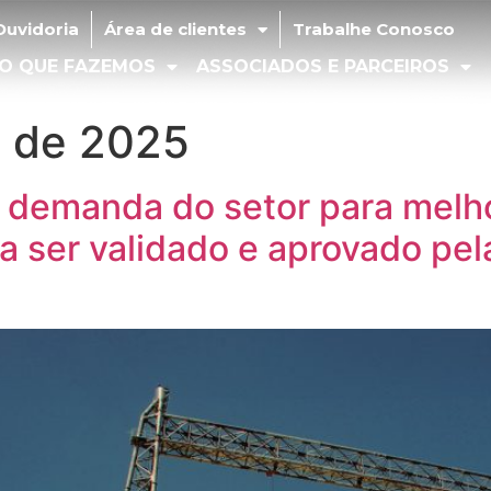
idoria
Área de clientes
Trabalhe Conosco
Ouvidoria
Área de clientes
Trabalhe Conosco
 QUE FAZEMOS
ASSOCIADOS E PARCEIROS
MÍD
O QUE FAZEMOS
ASSOCIADOS E PARCEIROS
o de 2025
demanda do setor para melhor
 ser validado e aprovado pe