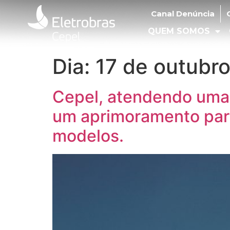
Canal Denúncia
Ouv
Canal Denúncia
QUEM SOMOS
O
QUEM SOMOS
Dia:
17 de outubr
Cepel, atendendo uma 
um aprimoramento para
modelos.