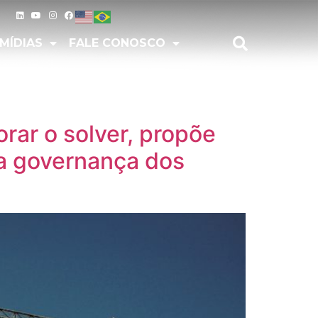
IAS
FALE CONOSCO
MÍDIAS
FALE CONOSCO
ar o solver, propõe
la governança dos